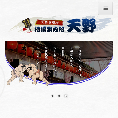
ホーム
お弁当・お土産
団体様へのご案内
会場へのアクセス
ご観戦ガイド
相撲案内所 天野について
お座席の種類と料金
お問い合わせ